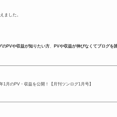
増えました。
グ
のPVや収益が
知りたい方
、
PVや収益が伸びなくてブログを
5年1月のPV・収益を公開！【月刊ツンログ1月号】