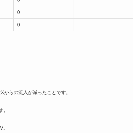
0
0
はXからの流入が減ったことです。
す。
PV。