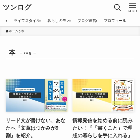
ツンログ
MENU
ライフスタイル
暮らしのモノ
ブログ運営
プロフィール
ホーム
本
本
– tag –
リード文が書けない、あな
情報発信を始める前に読み
たへ『文章はつかみが9
たい！『「書くこと」で理
割』を紹介。
想の暮らしを手に入れる』